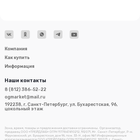
Компания
Как купить
Информация
Наши контакты
8 (812) 386‒52‒22
ogmarket@mail.ru
192238, г. Санкт-Петербург, ул. Бухарестская, 96,
цокольный этаж
Зона, время, товары и предложения доставки ограничены. Организатор,
продавец ООО «ТРЕЙДЛАБ» ОГРН 1177847410212, 192071, Мг. Санкт-Петербург, Р-н.
Фрунзенский, ул. Бухарестская, дом 96, пом. 33-Н , офис №1 Информационные
услуги оказываются ООО «ТРЕЙДЛАБ» ОГРН 1177847410212, 192071, г. Санкт-