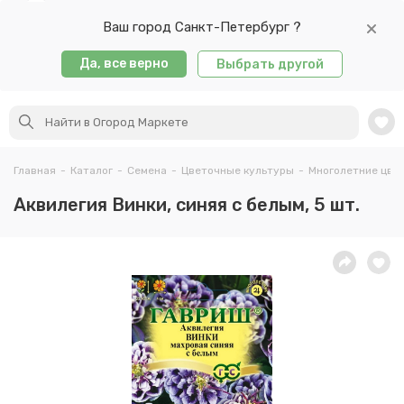
Ваш город Санкт-Петербург ?
Да, все верно
Выбрать другой
Главная
-
Каталог
-
Семена
-
Цветочные культуры
-
Многолетние цве
Аквилегия Винки, синяя с белым, 5 шт.