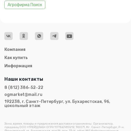
Агрофирма Поиск
Компания
Как купить
Информация
Наши контакты
8 (812) 386‒52‒22
ogmarket@mail.ru
192238, г. Санкт-Петербург, ул. Бухарестская, 96,
цокольный этаж
Зона, время, товары и предложения доставки ограничены. Организатор,
продавец ООО «ТРЕЙДЛАБ» ОГРН 1177847410212, 192071, Мг. Санкт-Петербург, Р-н.
Фрунзенский, ул. Бухарестская, дом 96, пом. 33-Н , офис №1 Информационные