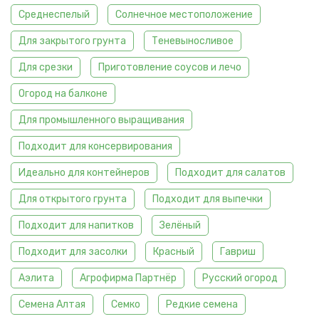
Среднеспелый
Солнечное местоположение
Для закрытого грунта
Теневыносливое
Для срезки
Приготовление соусов и лечо
Огород на балконе
Для промышленного выращивания
Подходит для консервирования
Идеально для контейнеров
Подходит для салатов
Для открытого грунта
Подходит для выпечки
Подходит для напитков
Зелёный
Подходит для засолки
Красный
Гавриш
Аэлита
Агрофирма Партнёр
Русский огород
Семена Алтая
Семко
Редкие семена