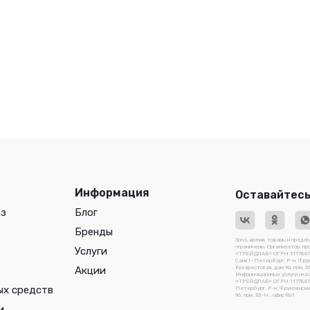
Информация
Оставайтесь
аз
Блог
Бренды
Зона, время, товары и предл
ограничены. Организатор, п
Услуги
«ТРЕЙДЛАБ» ОГРН 117784741
Санкт-Петербург, Р-н. Фрун
Акции
Бухарестская, дом 96, пом. 3
Информационные услуги ока
«ТРЕЙДЛАБ» ОГРН 1177847410
ых средств
Петербург, Р-н. Фрунзенский
96, пом. 33-Н , офис №1
и