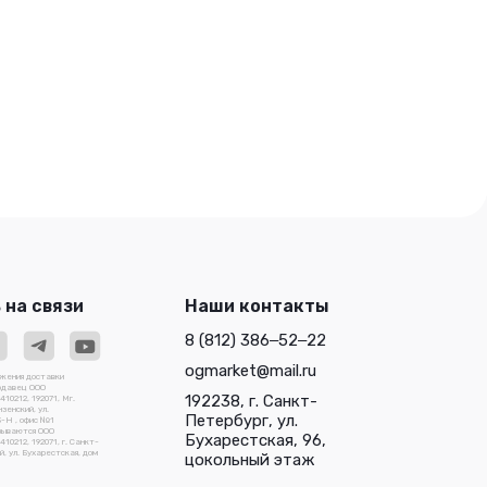
 на связи
Наши контакты
8 (812) 386‒52‒22
ogmarket@mail.ru
ожения доставки
родавец ООО
192238, г. Санкт-
0212, 192071, Мг.
зенский, ул.
Петербург, ул.
3-Н , офис №1
зываются ООО
Бухарестская, 96,
212, 192071, г. Санкт-
, ул. Бухарестская, дом
цокольный этаж