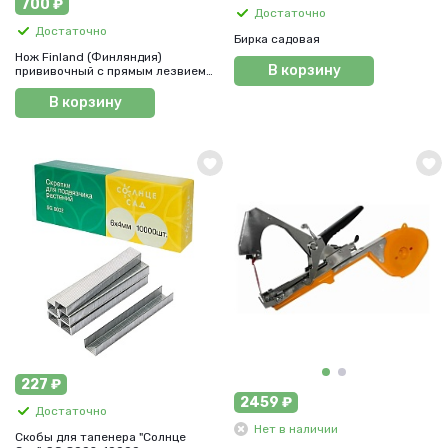
700 ₽
Достаточно
Достаточно
Бирка садовая
Нож Finland (Финляндия)
В корзину
прививочный с прямым лезвием
из нерж стали, арт. 1453
В корзину
227 ₽
2459 ₽
Достаточно
Нет в наличии
Скобы для тапенера "Солнце