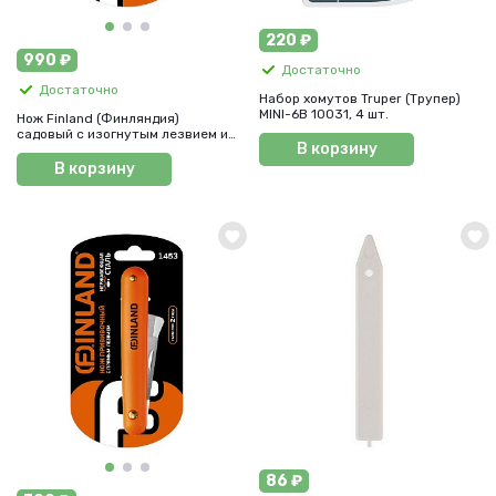
220 ₽
990 ₽
Достаточно
Достаточно
Набор хомутов Truper (Трупер)
MINI-6B 10031, 4 шт.
Нож Finland (Финляндия)
садовый с изогнутым лезвием из
В корзину
нерж. стали, арт. 1452
В корзину
86 ₽