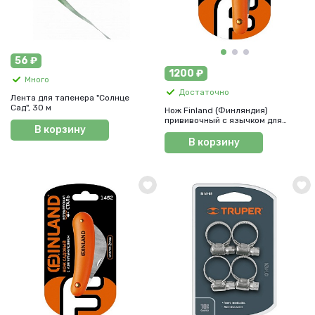
56 ₽
1200 ₽
Много
Достаточно
Лента для тапенера "Солнце
Сад", 30 м
Нож Finland (Финляндия)
прививочный с язычком для
В корзину
отгиба коры, арт. 1454
В корзину