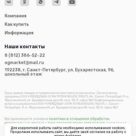
Компания
Как купить
Информация
Наши контакты
8 (812) 386‒52‒22
ogmarket@mail.ru
192238, г. Санкт-Петербург, ул. Бухарестская, 96,
цокольный этаж
Зона, время, товары и предложения доставки ограничены. Организатор,
продавец ООО «ТРЕЙДЛАБ» ОГРН 1177847410212, 192071, Мг. Санкт-Петербург, Р-н.
Фрунзенский, ул. Бухарестская, дом 96, пом. 33-Н , офис №1 Информационные
услуги оказываются ООО «ТРЕЙДЛАБ» ОГРН 1177847410212, 192071, г. Санкт-
Петербург, Р-н. Фрунзенский, ул. Бухарестская, дом 96, пом. 33-Н , офис №1
Вы принимаете условия
политики в отношении обработки
персональных данных
и
пользовательского соглашения
каждый раз,
когда оставляете свои данные в любой форме обратной связи на
Для корректной работы сайта необходимо использование cookies.
сайте ogorodmarket.com.
Продолжая использовать сайт, вы даёте своё согласие на работу с
этими файлами.