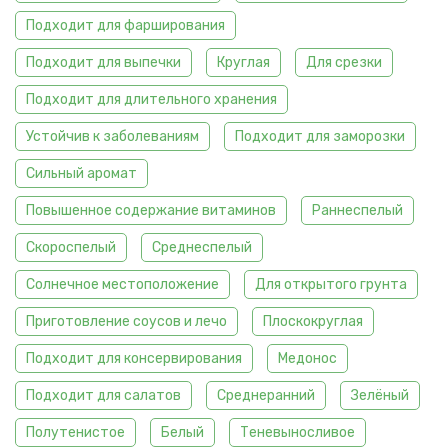
Подходит для фарширования
Подходит для выпечки
Круглая
Для срезки
Подходит для длительного хранения
Устойчив к заболеваниям
Подходит для заморозки
Сильный аромат
Повышенное содержание витаминов
Раннеспелый
Скороспелый
Среднеспелый
Солнечное местоположение
Для открытого грунта
Приготовление соусов и лечо
Плоскокруглая
Подходит для консервирования
Медонос
Подходит для салатов
Среднеранний
Зелёный
Полутенистое
Белый
Теневыносливое