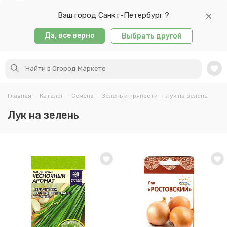
Ваш город Санкт-Петербург ?
Да, все верно
Выбрать другой
Главная
-
Каталог
-
Семена
-
Зелень и пряности
-
Лук на зелень
Лук на зелень