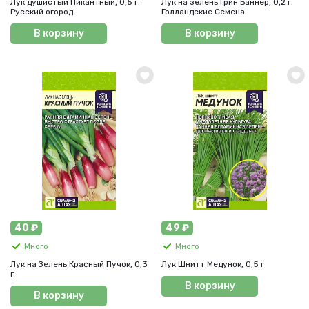
Лук душистый Пикантный, 0,5 г.
Лук на зелень Грин Баннер, 0,2 г.
Русский огород.
Голландские Семена.
В корзину
В корзину
40 ₽
49 ₽
Много
Много
Лук на Зелень Красный Пучок, 0,3
Лук Шнитт Медунок, 0,5 г
г
В корзину
В корзину