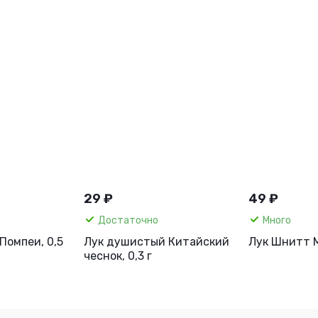
29 ₽
49 ₽
Достаточно
Много
Помпеи, 0,5
Лук душистый Китайский
Лук Шнитт М
чеснок, 0,3 г