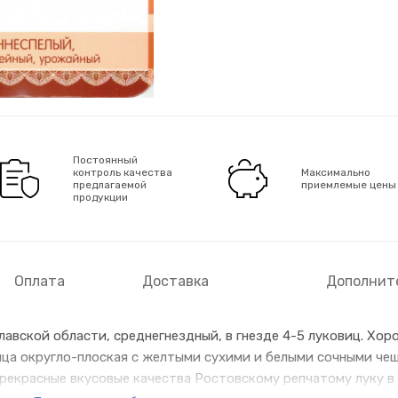
Постоянный
контроль качества
Максимально
предлагаемой
приемлемые цены
продукции
Оплата
Доставка
Дополнит
лавской области, среднегнездный, в гнезде 4-5 луковиц. Хор
ица округло-плоская с желтыми сухими и белыми сочными чеш
рекрасные вкусовые качества Ростовскому репчатому луку в 1