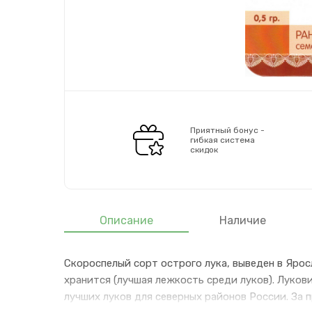
Приятный бонус -
гибкая система
скидок
Описание
Наличие
Скороспелый сорт острого лука, выведен в Ярос
хранится (лучшая лежкость среди луков). Луков
лучших луков для северных районов России. За п