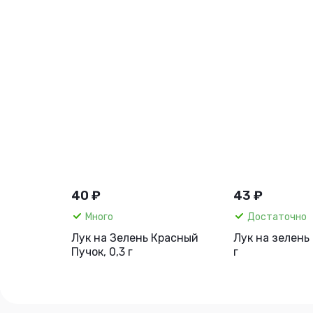
40 ₽
43 ₽
Много
Достаточно
Лук на Зелень Красный
Лук на зелень 
Пучок, 0,3 г
г