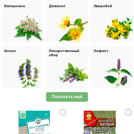
Валериана
Девясил
Зверобой
Иссоп
Лекарственный
Лофант
сбор
Показать ещё