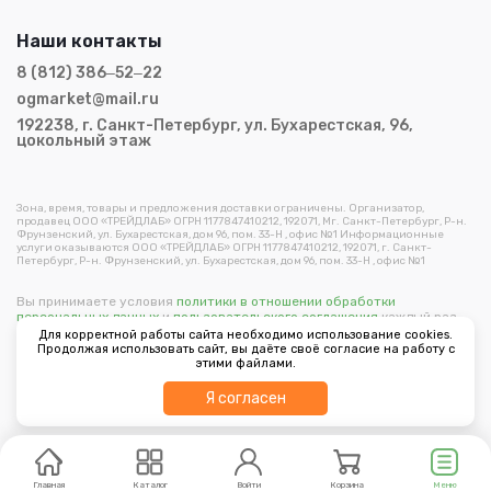
Наши контакты
8 (812) 386‒52‒22
ogmarket@mail.ru
192238, г. Санкт-Петербург, ул. Бухарестская, 96,
цокольный этаж
Зона, время, товары и предложения доставки ограничены. Организатор,
продавец ООО «ТРЕЙДЛАБ» ОГРН 1177847410212, 192071, Мг. Санкт-Петербург, Р-н.
Фрунзенский, ул. Бухарестская, дом 96, пом. 33-Н , офис №1 Информационные
услуги оказываются ООО «ТРЕЙДЛАБ» ОГРН 1177847410212, 192071, г. Санкт-
Петербург, Р-н. Фрунзенский, ул. Бухарестская, дом 96, пом. 33-Н , офис №1
Вы принимаете условия
политики в отношении обработки
персональных данных
и
пользовательского соглашения
каждый раз,
когда оставляете свои данные в любой форме обратной связи на
Для корректной работы сайта необходимо использование cookies.
сайте ogorodmarket.com.
Продолжая использовать сайт, вы даёте своё согласие на работу с
этими файлами.
Copyright © 2026 ООО "Трейдлаб"
Фильтр
Я согласен
Разработано в
Главная
Каталог
Войти
Корзина
Меню