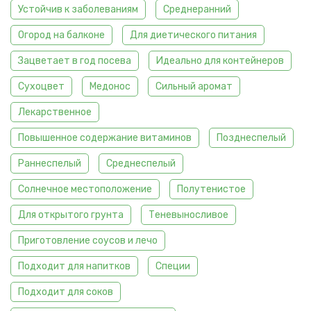
Устойчив к заболеваниям
Среднеранний
Огород на балконе
Для диетического питания
Зацветает в год посева
Идеально для контейнеров
Сухоцвет
Медонос
Сильный аромат
Лекарственное
Повышенное содержание витаминов
Позднеспелый
Раннеспелый
Среднеспелый
Солнечное местоположение
Полутенистое
Для открытого грунта
Теневыносливое
Приготовление соусов и лечо
Подходит для напитков
Специи
Подходит для соков