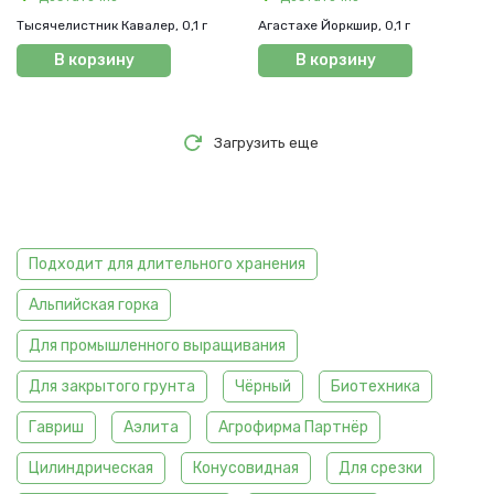
Тысячелистник Кавалер, 0,1 г
Агастахе Йоркшир, 0,1 г
В корзину
В корзину
Загрузить еще
Подходит для длительного хранения
Альпийская горка
Для промышленного выращивания
Для закрытого грунта
Чёрный
Биотехника
Гавриш
Аэлита
Агрофирма Партнёр
Цилиндрическая
Конусовидная
Для срезки