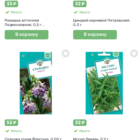
33 ₽
32 ₽
Много
Много
Ромашка аптечная
Цикорий корневой Петровский,
Подмосковная, 0,2 г.
0,3 г
Лекарственная.
В корзину
В корзину
52 ₽
32 ₽
Много
Много
Солодка голая Фортуна, 0,05 г
Иссоп Лекарь, 0,2 г.