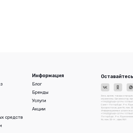
Информация
Оставайтесь
аз
Блог
Бренды
Зона, время, товары и предл
ограничены. Организатор, п
Услуги
«ТРЕЙДЛАБ» ОГРН 117784741
Санкт-Петербург, Р-н. Фрун
Акции
Бухарестская, дом 96, пом. 3
Информационные услуги ока
«ТРЕЙДЛАБ» ОГРН 1177847410
ых средств
Петербург, Р-н. Фрунзенский
96, пом. 33-Н , офис №1
и