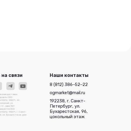
 на связи
Наши контакты
8 (812) 386‒52‒22
ogmarket@mail.ru
ожения доставки
родавец ООО
192238, г. Санкт-
0212, 192071, Мг.
зенский, ул.
Петербург, ул.
3-Н , офис №1
зываются ООО
Бухарестская, 96,
212, 192071, г. Санкт-
, ул. Бухарестская, дом
цокольный этаж