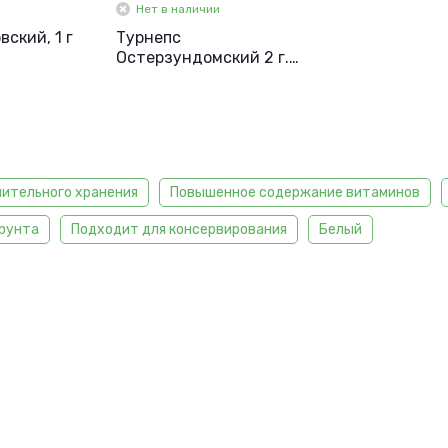
Нет в наличии
ский, 1 г
Турнепс
Остерзундомский 2 г.
Гавриш.
лительного хранения
Повышенное содержание витаминов
грунта
Подходит для консервирования
Белый