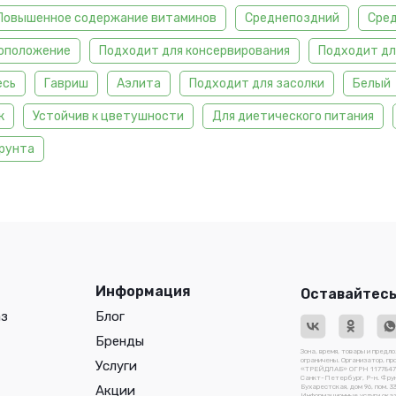
Повышенное содержание витаминов
Среднепоздний
Сре
оположение
Подходит для консервирования
Подходит дл
есь
Гавриш
Аэлита
Подходит для засолки
Белый
к
Устойчив к цветушности
Для диетического питания
грунта
Информация
Оставайтесь
аз
Блог
Бренды
Зона, время, товары и предл
ограничены. Организатор, п
Услуги
«ТРЕЙДЛАБ» ОГРН 117784741
Санкт-Петербург, Р-н. Фрун
Акции
Бухарестская, дом 96, пом. 3
Информационные услуги ока