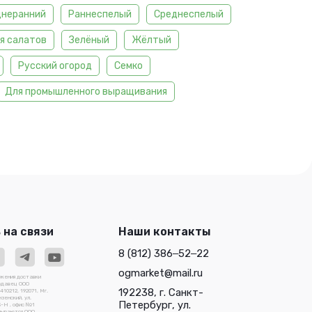
днеранний
Раннеспелый
Среднеспелый
я салатов
Зелёный
Жёлтый
Русский огород
Семко
Для промышленного выращивания
 на связи
Наши контакты
8 (812) 386‒52‒22
ogmarket@mail.ru
ожения доставки
родавец ООО
192238, г. Санкт-
0212, 192071, Мг.
зенский, ул.
Петербург, ул.
3-Н , офис №1
зываются ООО