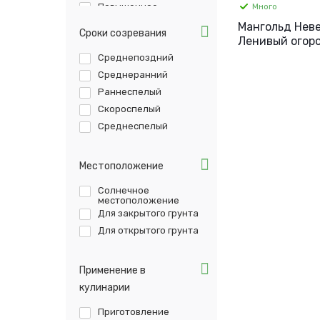
Много
Повышенное
содержание
Мангольд Невес
витаминов
Сроки созревания
Ленивый огоро
Среднепоздний
Среднеранний
Раннеспелый
Скороспелый
Среднеспелый
Местоположение
Солнечное
местоположение
Для закрытого грунта
Для открытого грунта
Применение в
кулинарии
Приготовление