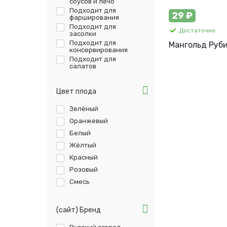
соусов и лечо
Подходит для
29 ₽
фарширования
Подходит для
Достаточно
засолки
Подходит для
Мангольд Рубин
консервирования
Подходит для
салатов
Цвет плода
Зелёный
Оранжевый
Белый
Жёлтый
Красный
Розовый
Смесь
(сайт) Бренд