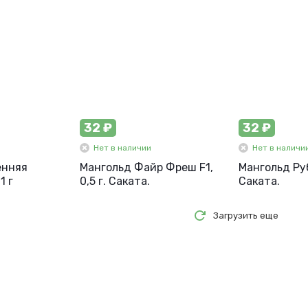
32 ₽
32 ₽
Нет в наличии
Нет в наличи
енняя
Мангольд Файр Фреш F1,
Мангольд Руб
1 г
0,5 г. Саката.
Саката.
Загрузить еще