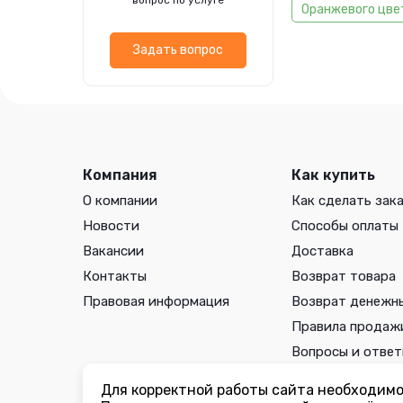
вопрос по услуге
Оранжевого цве
Задать вопрос
Компания
Как купить
О компании
Как сделать зак
Новости
Способы оплаты
Вакансии
Доставка
Контакты
Возврат товара
Правовая информация
Возврат денежн
Правила продаж
Вопросы и отве
Для корректной работы сайта необходимо 
Вы принимаете условия
политики в отношении обработки 