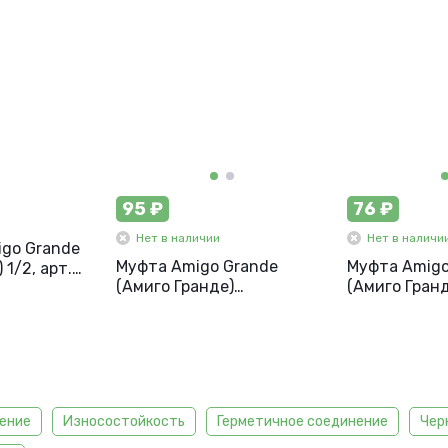
95 ₽
76 ₽
Нет в наличии
Нет в наличи
igo Grande
Муфта Amigo Grande
Муфта Amigo
 1/2, арт.
(Амиго Гранде)
(Амиго Гран
соединительная д/
соединитель
шлангов 3/4-3/4
шлангов 1/2
ение
Износостойкость
Герметичное соединение
Чер