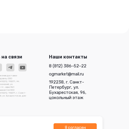
 на связи
Наши контакты
8 (812) 386‒52‒22
ogmarket@mail.ru
ожения доставки
родавец ООО
192238, г. Санкт-
0212, 192071, Мг.
зенский, ул.
Петербург, ул.
3-Н , офис №1
зываются ООО
Бухарестская, 96,
212, 192071, г. Санкт-
, ул. Бухарестская, дом
цокольный этаж
Я согласен