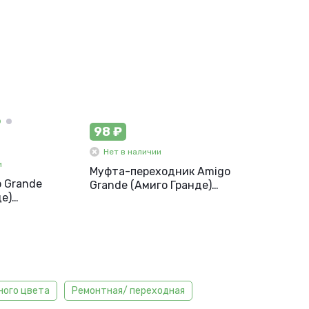
98 ₽
Нет в наличии
и
Муфта-переходник Amigo
 Grande
Grande (Амиго Гранде)
де)
ремонтная 1/2-3/4
ная д/
арт.90908
-1/2
ного цвета
Ремонтная/ переходная