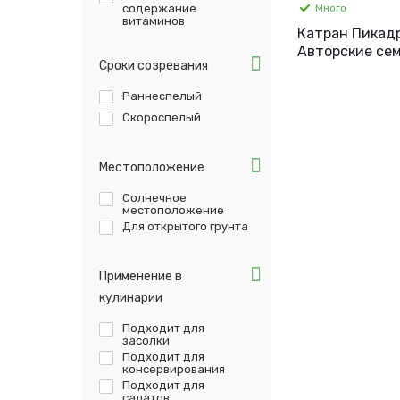
Много
содержание
витаминов
Катран Пикадро
Авторские сем
Сроки созревания
Гавриш.
Раннеспелый
Скороспелый
Местоположение
Солнечное
местоположение
Для открытого грунта
Применение в
кулинарии
Подходит для
засолки
Подходит для
консервирования
Подходит для
салатов