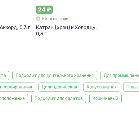
24 ₽
Нет в наличии
Аккорд, 0,3 г
Катран (хрен) к Холодцу,
0,3 г
ита
Подходит для длительного хранения
Для промышленн
онсервирования
Цилиндрическая
Конусовидная
Повы
оположение
Подходит для салатов
Коричневый