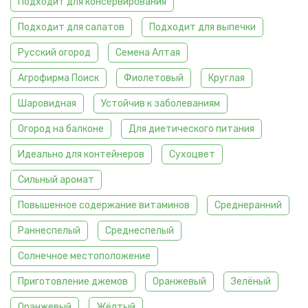
Подходит для консервирования
Подходит для салатов
Подходит для выпечки
Русский огород
Семена Алтая
Агрофирма Поиск
Фиолетовый
Круглая
Шаровидная
Устойчив к заболеваниям
Огород на балконе
Для диетического питания
Идеально для контейнеров
Сухоцвет
Сильный аромат
Повышенное содержание витаминов
Среднеранний
Раннеспелый
Среднеспелый
Солнечное местоположение
Приготовление джемов
Оранжевый
Зелёный
Оранжевый
Жёлтый