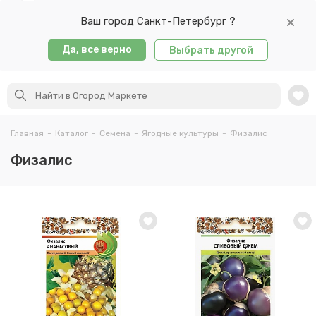
Ваш город Санкт-Петербург ?
Да, все верно
Выбрать другой
Главная
-
Каталог
-
Семена
-
Ягодные культуры
-
Физалис
Физалис