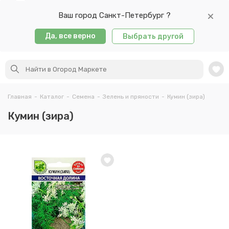
Ваш город Санкт-Петербург ?
Да, все верно
Выбрать другой
Главная
-
Каталог
-
Семена
-
Зелень и пряности
-
Кумин (зира)
Кумин (зира)