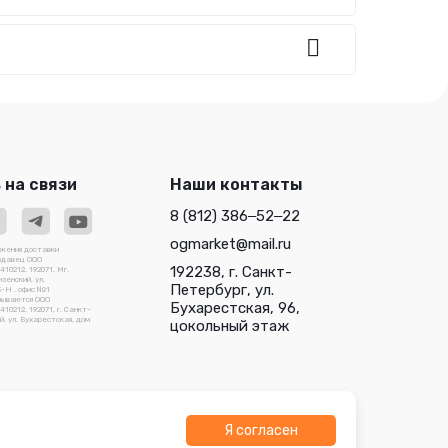
 на связи
Наши контакты
8 (812) 386‒52‒22
ogmarket@mail.ru
ожения доставки
родавец ООО
192238, г. Санкт-
0212, 192071, Мг.
зенский, ул.
Петербург, ул.
3-Н , офис №1
зываются ООО
Бухарестская, 96,
212, 192071, г. Санкт-
, ул. Бухарестская, дом
цокольный этаж
Я согласен
О "Трейдлаб"
Разработано в