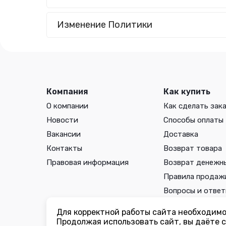
Изменение Политики
Компания
Как купить
О компании
Как сделать зак
Новости
Способы оплаты
Вакансии
Доставка
Контакты
Возврат товара
Правовая информация
Возврат денежн
Правила продаж
Вопросы и отве
Для корректной работы сайта необходимо 
Вы принимаете условия
политики в отношении обработки 
Продолжая использовать сайт, вы даёте с
соглашения
каждый раз, когда оставляете свои данные в л