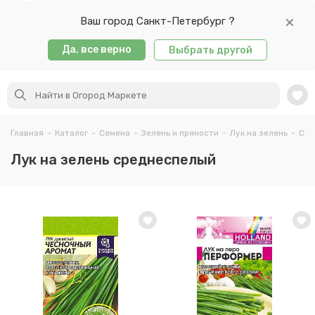
Ваш город Санкт-Петербург ?
Да, все верно
Выбрать другой
Главная
-
Каталог
-
Семена
-
Зелень и пряности
-
Лук на зелень
-
Сре
Лук на зелень среднеспелый