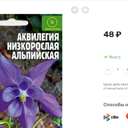
48 ₽
Много
Цена действит
отличаться от
Способы 