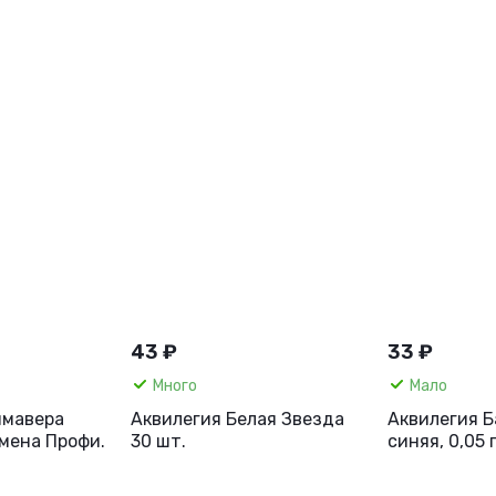
43 ₽
33 ₽
Много
Мало
имавера
Аквилегия Белая Звезда
Аквилегия 
емена Профи.
30 шт.
синяя, 0,05 
грезы.