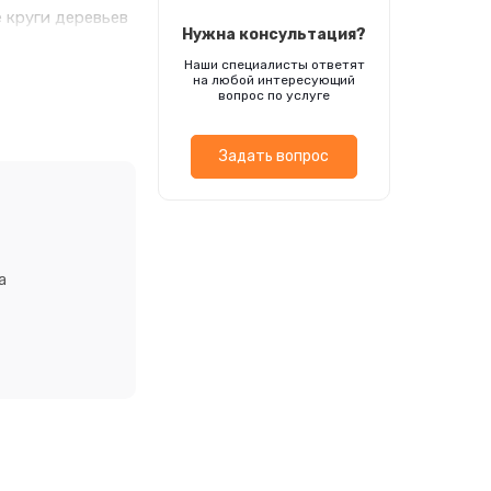
 круги деревьев
Нужна консультация?
часто
Наши специалисты ответят
рунт проводят в
на любой интересующий
ды обязательно
вопрос по услуге
емена
од пленкой.
Задать вопрос
ткрытый грунт.
а