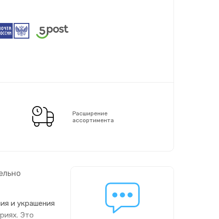
Расширение
ассортимента
ельно
ния и украшения
риях. Это