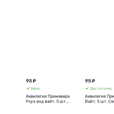
95 ₽
95 ₽
Мало
Достаточно
Аквилегия Примавера
Аквилегия Пр
Роуз энд вайт, 5 шт.
Вайт, 5 шт. С
Семена Профи.