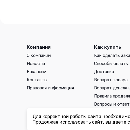
Семена Профи.
Компания
Как купить
О компании
Как сделать зак
Новости
Способы оплаты
Вакансии
Доставка
Контакты
Возврат товара
Правовая информация
Возврат денежн
Правила продаж
Вопросы и отве
Для корректной работы сайта необходимо 
Вы принимаете условия
политики в отношении обработки 
Продолжая использовать сайт, вы даёте с
соглашения
каждый раз, когда оставляете свои данные в л
ogorodmarket.com.