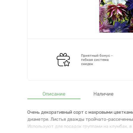
Приятный бонус -
гибкая система
скидок
Описание
Наличие
Очень декоративный сорт с махровыми цветками.
диаметре. Листья дважды тройчато-рассеченные,
Используют для посадок группами на клумбах, в