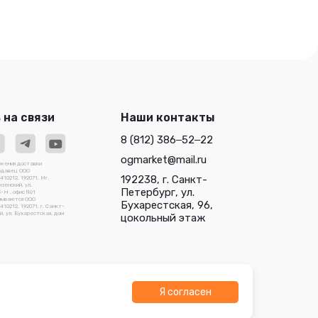
любовь, 0,05 г. Цветочная
звезда, 0,
коллекция.
 на связи
Наши контакты
8 (812) 386‒52‒22
ogmarket@mail.ru
ожения доставки
родавец ООО
192238, г. Санкт-
0212, 192071, Мг.
зенский, ул.
Петербург, ул.
3-Н , офис №1
зываются ООО
Бухарестская, 96,
212, 192071, г. Санкт-
, ул. Бухарестская, дом
цокольный этаж
Я согласен
О "Трейдлаб"
Разработано в