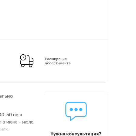
Расширение
ассортимента
ельно
40-50 см в
 в июне - июле.
иях.
Нужна консультация?