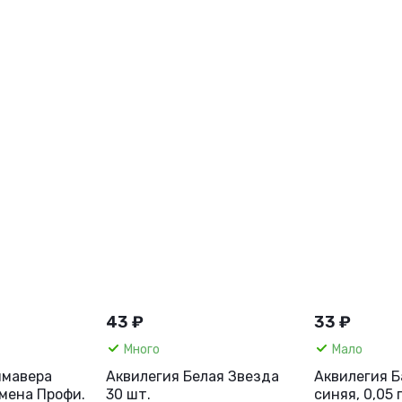
43 ₽
33 ₽
Много
Мало
имавера
Аквилегия Белая Звезда
Аквилегия 
емена Профи.
30 шт.
синяя, 0,05 