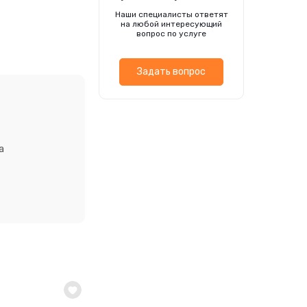
ах и на легких,
Наши специалисты ответят
е почвы +14-18°С
на любой интересующий
вопрос по услуге
Задать вопрос
а