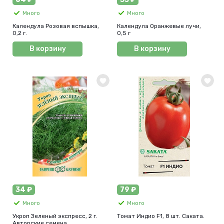
Много
Много
Календула Розовая вспышка,
Календула Оранжевые лучи,
0,2 г.
0,5 г
В корзину
В корзину
34 ₽
79 ₽
Много
Много
Укроп Зеленый экспресс, 2 г.
Томат Индио F1, 8 шт. Саката.
Авторские семена.