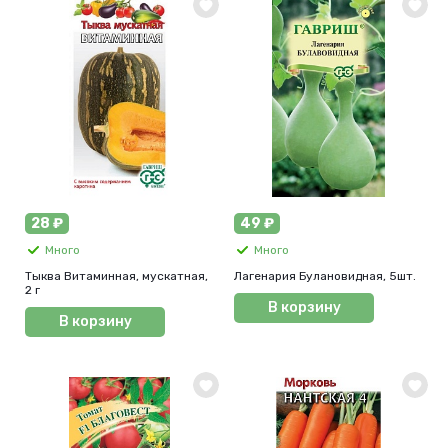
28 ₽
49 ₽
Много
Много
Тыква Витаминная, мускатная,
Лагенария Булановидная, 5шт.
2 г
В корзину
В корзину