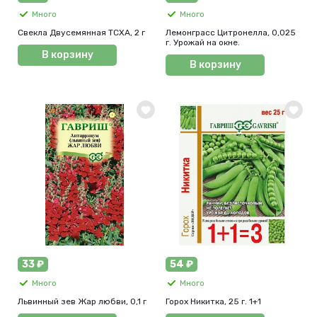
Много
Много
Свекла Двусемянная ТСХА, 2 г
Лемонграсс Цитронелла, 0,025
г. Урожай на окне.
В корзину
В корзину
33 ₽
54 ₽
Много
Много
Львинный зев Жар любви, 0,1 г
Горох Никитка, 25 г. 1+1