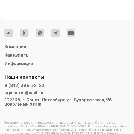
Компания
Как купить
Информация
Наши контакты
8 (812) 386‒52‒22
ogmarket@mail.ru
192238, г. Санкт-Петербург, ул. Бухарестская, 96,
цокольный этаж
Зона, время, товары и предложения доставки ограничены. Организатор,
продавец ООО «ТРЕЙДЛАБ» ОГРН 1177847410212, 192071, Мг. Санкт-Петербург, Р-н.
Фрунзенский, ул. Бухарестская, дом 96, пом. 33-Н , офис №1 Информационные
услуги оказываются ООО «ТРЕЙДЛАБ» ОГРН 1177847410212, 192071, г. Санкт-