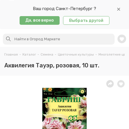
Ваш город Санкт-Петербург ?
Да, все верно
Выбрать другой
Главная
-
Каталог
-
Семена
-
Цветочные культуры
-
Многолетние цве
Аквилегия Тауэр, розовая, 10 шт.