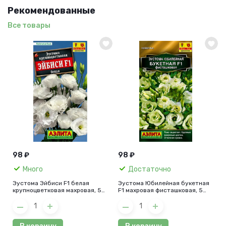
Рекомендованные
Все товары
98 ₽
98 ₽
Много
Достаточно
Эустома Эйбиси F1 белая
Эустома Юбилейная букетная
крупноцветковая махровая, 5
F1 махровая фисташковая, 5
шт.
шт.