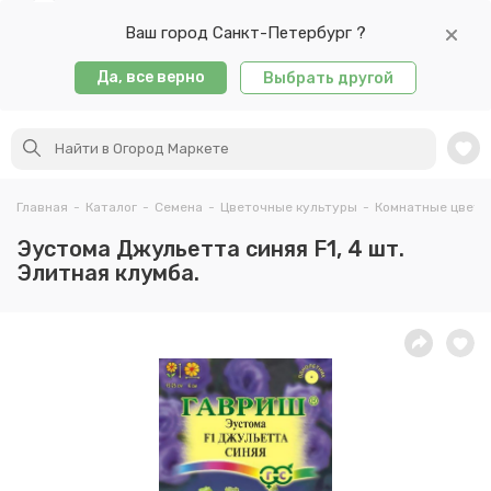
Ваш город Санкт-Петербург ?
Да, все верно
Выбрать другой
Главная
-
Каталог
-
Семена
-
Цветочные культуры
-
Комнатные цветы
Эустома Джульетта синяя F1, 4 шт.
Элитная клумба.