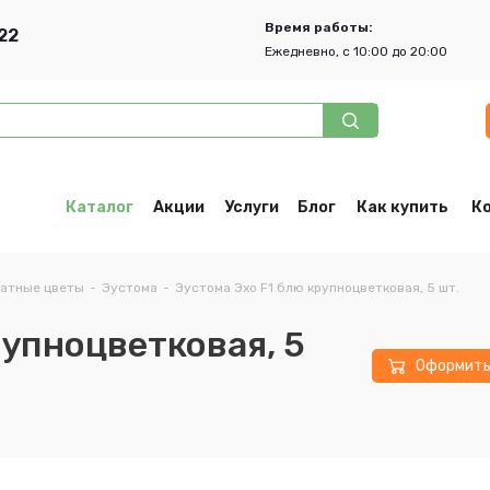
Время работы:
22
Ежедневно, с 10:00 до 20:00
Каталог
Акции
Услуги
Блог
Как купить
К
атные цветы
-
Эустома
-
Эустома Эхо F1 блю крупноцветковая, 5 шт.
рупноцветковая, 5
Оформит