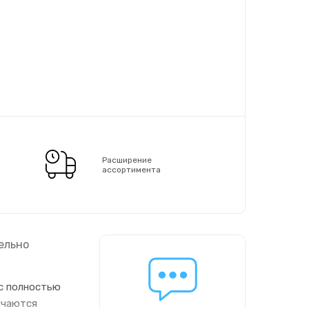
Расширение
ассортимента
ельно
 с полностью
ичаются