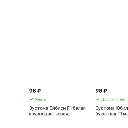
98 ₽
98 ₽
Много
Достаточно
Эустома Эйбиси F1 белая
Эустома Юбил
крупноцветковая
букетная F1 м
махровая, 5 шт.
фисташковая, 