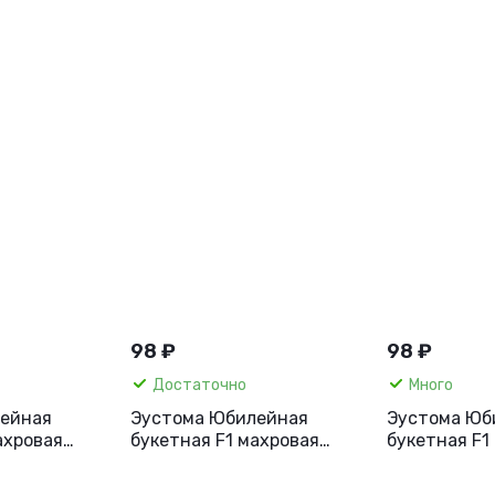
98 ₽
98 ₽
Достаточно
Много
ейная
Эустома Юбилейная
Эустома Юб
ахровая
букетная F1 махровая
букетная F1
5 шт.
розовая, 5 шт
золотистая,