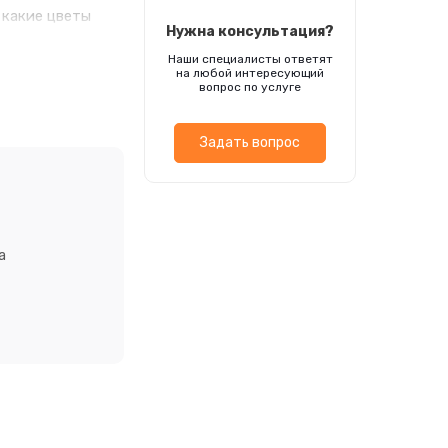
 какие цветы
Нужна консультация?
ывать, что
Наши специалисты ответят
тений. Семена в
на любой интересующий
ри попадании
вопрос по услуге
ажности до
Задать вопрос
а