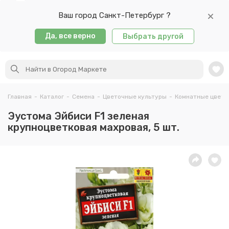
Ваш город Санкт-Петербург ?
Да, все верно
Выбрать другой
Главная
-
Каталог
-
Семена
-
Цветочные культуры
-
Комнатные цветы
Эустома Эйбиси F1 зеленая
крупноцветковая махровая, 5 шт.