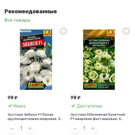
Рекомендованные
Все товары
98 ₽
98 ₽
Много
Достаточно
Эустома Эйбиси F1 белая
Эустома Юбилейная букетная
крупноцветковая махровая, 5
F1 махровая фисташковая, 5
шт.
шт.