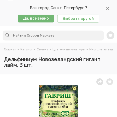
Ваш город Санкт-Петербург ?
Да, все верно
Выбрать другой
Главная
-
Каталог
-
Семена
-
Цветочные культуры
-
Многолетние цве
Дельфиниум Новозеландский гигант
лайм, 3 шт.