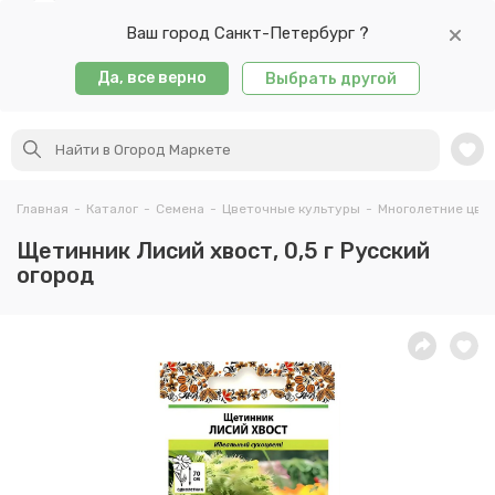
Ваш город Санкт-Петербург ?
Да, все верно
Выбрать другой
Главная
-
Каталог
-
Семена
-
Цветочные культуры
-
Многолетние цве
Щетинник Лисий хвост, 0,5 г Русский
огород