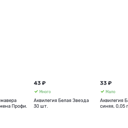
43 ₽
33 ₽
Много
Мало
имавера
Аквилегия Белая Звезда
Аквилегия 
емена Профи.
30 шт.
синяя, 0,05 
грезы.