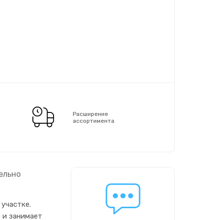
Расширение
ассортимента
ельно
участке.
 и занимает