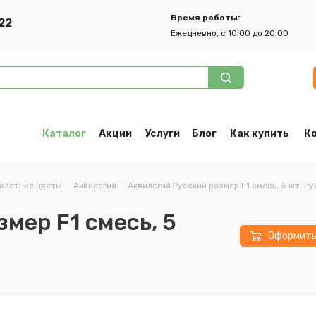
Время работы:
22
Ежедневно, с 10:00 до 20:00
Каталог
Акции
Услуги
Блог
Как купить
К
олетние цветы
-
Аквилегия
-
Аквилегия Русский размер F1 смесь, 5 шт. Ру
мер F1 смесь, 5
Оформит