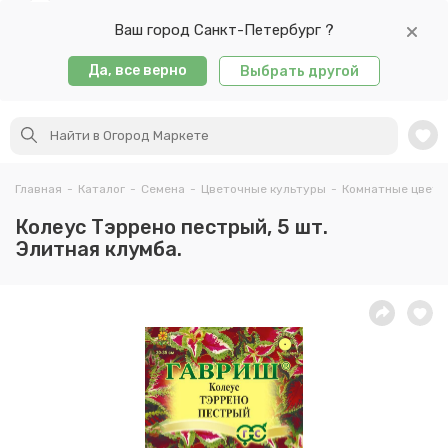
Ваш город Санкт-Петербург ?
Да, все верно
Выбрать другой
Главная
-
Каталог
-
Семена
-
Цветочные культуры
-
Комнатные цветы
Колеус Тэррено пестрый, 5 шт.
Элитная клумба.