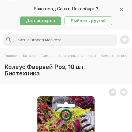
Ваш город Санкт-Петербург ?
Да, все верно
Выбрать другой
Главная
-
Каталог
-
Семена
-
Цветочные культуры
-
Комнатные цветы
Колеус Фаервей Роз, 10 шт.
Биотехника