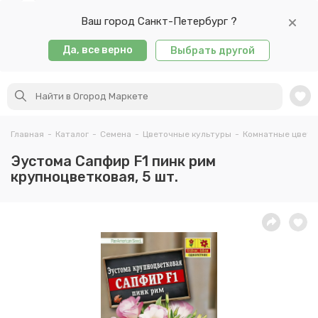
Ваш город Санкт-Петербург ?
Да, все верно
Выбрать другой
Главная
-
Каталог
-
Семена
-
Цветочные культуры
-
Комнатные цветы
Эустома Сапфир F1 пинк рим
крупноцветковая, 5 шт.