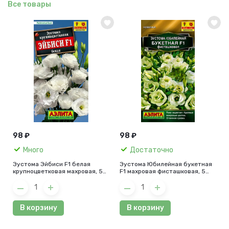
Все товары
98 ₽
98 ₽
Много
Достаточно
Эустома Эйбиси F1 белая
Эустома Юбилейная букетная
крупноцветковая махровая, 5
F1 махровая фисташковая, 5
шт.
шт.
В корзину
В корзину