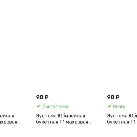
98 ₽
98 ₽
Достаточно
Много
ейная
Эустома Юбилейная
Эустома Юб
ахровая
букетная F1 махровая
букетная F1
5 шт.
розовая, 5 шт
золотистая,