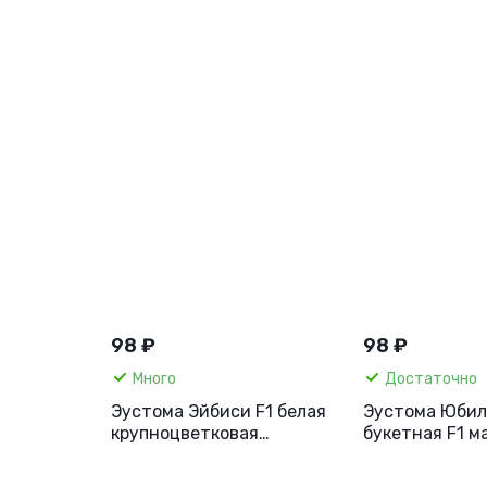
98 ₽
98 ₽
Много
Достаточно
Эустома Эйбиси F1 белая
Эустома Юбил
крупноцветковая
букетная F1 м
махровая, 5 шт.
фисташковая, 