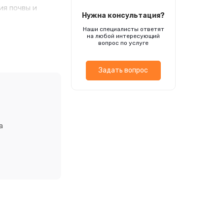
ия почвы и
Нужна консультация?
цветению. Драже
Наши специалисты ответят
о опрыскивают из
на любой интересующий
влажности
вопрос по услуге
25°С, всходы
е через 6-7
Задать вопрос
а