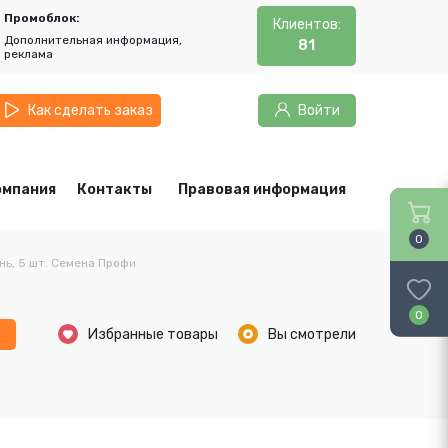
Промоблок:
Клиентов:
Дополнительная информация,
81
реклама
Как сделать заказ
Войти
омпания
Контакты
Правовая информация
0
ь, 5 шт. Семена Профи
0
ь
Избранные товары
Вы смотрели