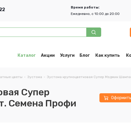
Время работы:
22
Ежедневно, с 10:00 до 20:00
Каталог
Акции
Услуги
Блог
Как купить
К
атные цветы
-
Эустома
-
Эустома крупноцветковая Супер Мэджик Шампан
овая Супер
Оформит
т. Семена Профи