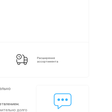
Расширение
ассортимента
ельно
етвлением.
чительно долго