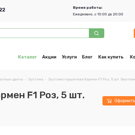
Время работы:
22
Ежедневно, с 10:00 до 20:00
Каталог
Акции
Услуги
Блог
Как купить
К
атные цветы
-
Эустома
-
Эустома горшечная Кармен F1 Роз, 5 шт. Биотех
мен F1 Роз, 5 шт.
Оформит