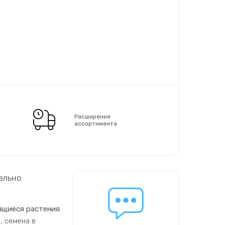
Расширение
ассортимента
ельно
вящиеся растения
, семена в