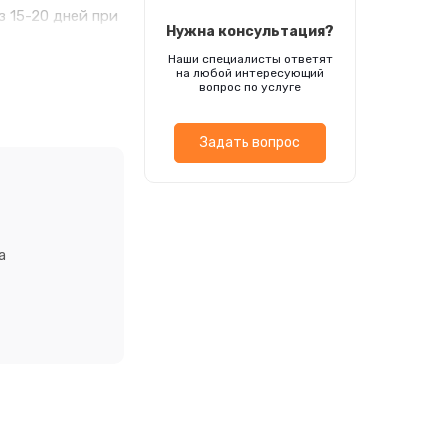
 15-20 дней при
Нужна консультация?
ассады
Наши специалисты ответят
ёмом 500-600 мл.
на любой интересующий
ка 14-16 часов.
вопрос по услуге
екомендуется
Задать вопрос
а