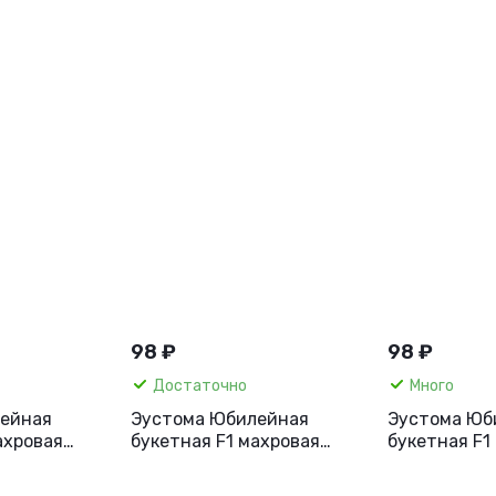
98 ₽
98 ₽
Достаточно
Много
ейная
Эустома Юбилейная
Эустома Юб
ахровая
букетная F1 махровая
букетная F1
5 шт.
розовая, 5 шт
золотистая,