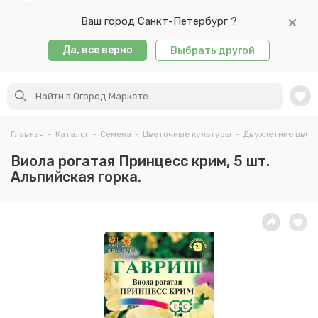
Ваш город Санкт-Петербург ?
Да, все верно
Выбрать другой
Главная
-
Каталог
-
Семена
-
Цветочные культуры
-
Двухлетние цвет
Виола рогатая Принцесс крим, 5 шт.
Альпийская горка.