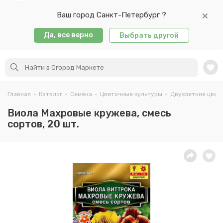
Ваш город Санкт-Петербург ?
Да, все верно
Выбрать другой
Главная
-
Каталог
-
Семена
-
Цветочные культуры
-
Двухлетние цвет
Виола Махровые кружева, смесь
сортов, 20 шт.