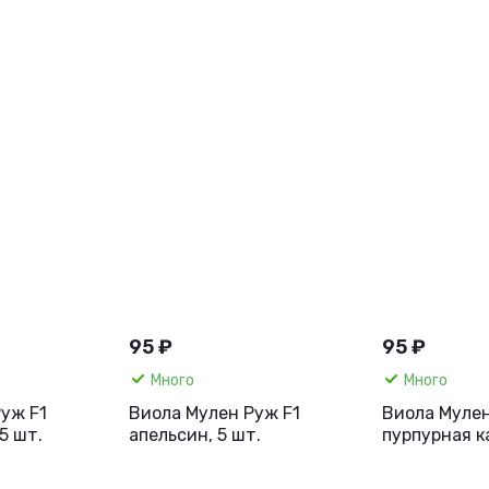
95 ₽
95 ₽
Много
Много
уж F1
Виола Мулен Руж F1
Виола Мулен
5 шт.
апельсин, 5 шт.
пурпурная к