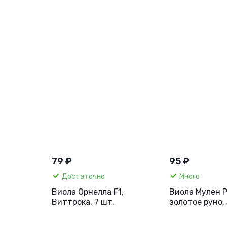
79 ₽
95 ₽
Достаточно
Много
Виола Орнелла F1,
Виола Мулен Р
Виттрока, 7 шт.
золотое руно, 