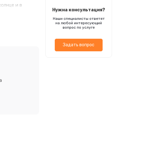
олнце и в
Нужна консультация?
ходы появляются
Наши специалисты ответят
Хорошо переносят
на любой интересующий
год. Используют
вопрос по услуге
Задать вопрос
а