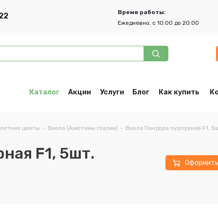
Время работы:
22
Ежедневно, с 10:00 до 20:00
Каталог
Акции
Услуги
Блог
Как купить
К
летние цветы
-
Виола (Анютины глазки)
-
Виола Пандора пурпурная F1, 5
ная F1, 5шт.
Оформит