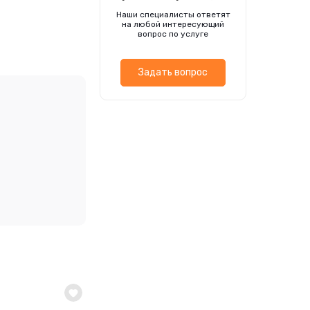
ов и минеральных
Наши специалисты ответят
одят с апреля по
на любой интересующий
вопрос по услуге
Задать вопрос