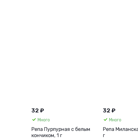
32 ₽
32 ₽
Много
Много
Репа Пурпурная с белым
Репа Миланска
кончиком, 1 г
г