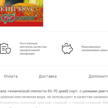
Постоянный
контроль качества
Максимально
предлагаемой
приемлемые цены
продукции
Оплата
Доставка
Дополнит
ала технической спелости 65-70 дней) сорт, с ценными диет
тушеном или печеном виде, ее используют в качестве начинки 
Корнеплод округлый, желтый, гладкий, с тонкой кожицей. М