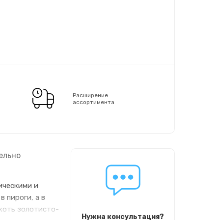
Расширение
ассортимента
ельно
ическими и
в пироги, а в
якоть золотисто-
Нужна консультация?