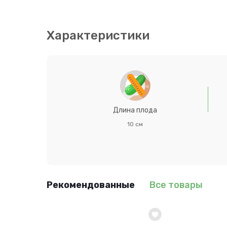
желтая, сочная, нежная. Корнеплоды сладкие, б
веществ. Сорт устойчив к цветушности, холодост
июль по схеме 10-15х20-40см на глубину 1 см. Ур
Характеристики
Длина плода
10 см
Рекомендованные
Все товары