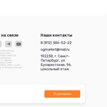
 на связи
Наши контакты
8 (812) 386‒52‒22
ogmarket@mail.ru
ожения доставки
родавец ООО
192238, г. Санкт-
0212, 192071, Мг.
зенский, ул.
Петербург, ул.
3-Н , офис №1
зываются ООО
Бухарестская, 96,
212, 192071, г. Санкт-
, ул. Бухарестская, дом
цокольный этаж
Я согласен
О "Трейдлаб"
Разработано в