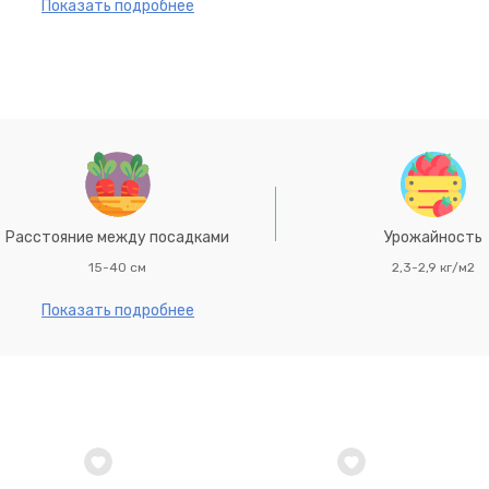
ез грубых волокон, содержат много витаминов, микроэлемент
Показать подробнее
оек, теневынослив. Масса корнеплода 160-190 г. Посев пров
ожайность 2,3-2,9 кг/м2.
Расстояние между посадками
Урожайность
15-40 см
2,3-2,9 кг/м2
Показать подробнее