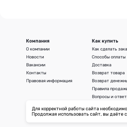
Компания
Как купить
О компании
Как сделать зак
Новости
Способы оплаты
Вакансии
Доставка
Контакты
Возврат товара
Правовая информация
Возврат денежн
Правила продаж
Вопросы и отве
Для корректной работы сайта необходимо 
Вы принимаете условия
политики в отношении обработки 
Продолжая использовать сайт, вы даёте с
соглашения
каждый раз, когда оставляете свои данные в л
ogorodmarket.com.