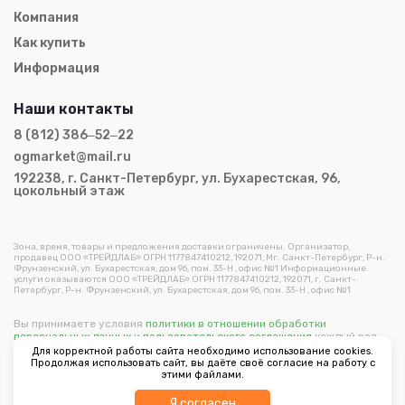
Компания
Как купить
Информация
Наши контакты
8 (812) 386‒52‒22
ogmarket@mail.ru
192238, г. Санкт-Петербург, ул. Бухарестская, 96,
цокольный этаж
Зона, время, товары и предложения доставки ограничены. Организатор,
продавец ООО «ТРЕЙДЛАБ» ОГРН 1177847410212, 192071, Мг. Санкт-Петербург, Р-н.
Фрунзенский, ул. Бухарестская, дом 96, пом. 33-Н , офис №1 Информационные
услуги оказываются ООО «ТРЕЙДЛАБ» ОГРН 1177847410212, 192071, г. Санкт-
Петербург, Р-н. Фрунзенский, ул. Бухарестская, дом 96, пом. 33-Н , офис №1
Вы принимаете условия
политики в отношении обработки
персональных данных
и
пользовательского соглашения
каждый раз,
когда оставляете свои данные в любой форме обратной связи на
Для корректной работы сайта необходимо использование cookies.
сайте ogorodmarket.com.
Продолжая использовать сайт, вы даёте своё согласие на работу с
этими файлами.
Copyright © 2026 ООО "Трейдлаб"
Фильтр
Я согласен