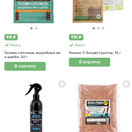
98 ₽
110 ₽
Много
Много
Хозяин септиков, выгребных ям
Уникал-С биодеструктор, 15 г
и шамбо, 50 г
В корзину
В корзину