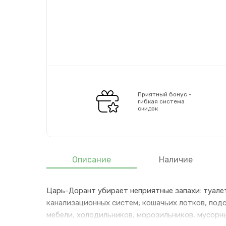
Приятный бонус -
гибкая система
скидок
Описание
Наличие
Царь-Дорант убирает неприятные запахи: туалет
канализационных систем; кошачьих лотков, подс
мебели, холодильников, морозильников, мусорн