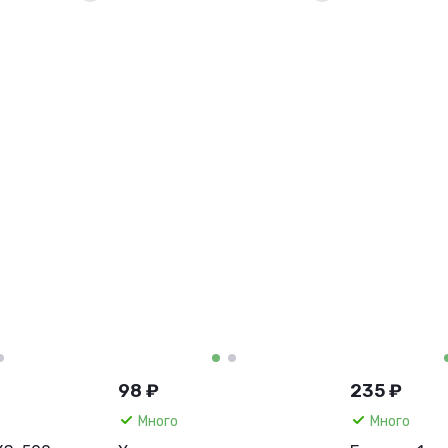
98 ₽
235 ₽
Много
Много