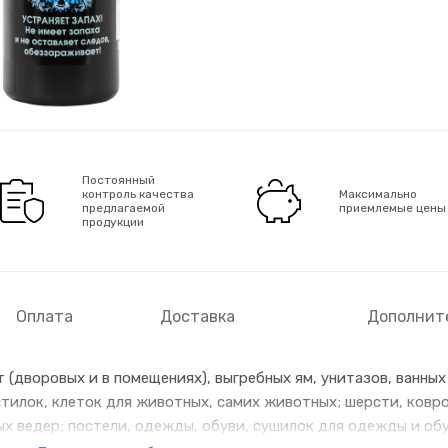
Постоянный
контроль качества
Максимально
предлагаемой
приемлемые цены
продукции
Оплата
Доставка
Дополнит
 (дворовых и в помещениях), выгребных ям, унитазов, ванных
тилок, клеток для животных, самих животных; шерсти, ковро
ых ведер; постели, одежды, обуви, сушилок для одежды и об