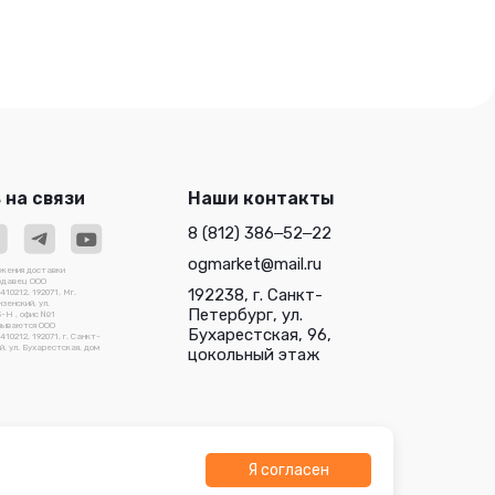
Уникал-С биодеструктор,
туалетов 
15 г
канал-ей 
 на связи
Наши контакты
8 (812) 386‒52‒22
ogmarket@mail.ru
ожения доставки
родавец ООО
192238, г. Санкт-
0212, 192071, Мг.
зенский, ул.
Петербург, ул.
3-Н , офис №1
зываются ООО
Бухарестская, 96,
212, 192071, г. Санкт-
, ул. Бухарестская, дом
цокольный этаж
Я согласен
О "Трейдлаб"
Разработано в