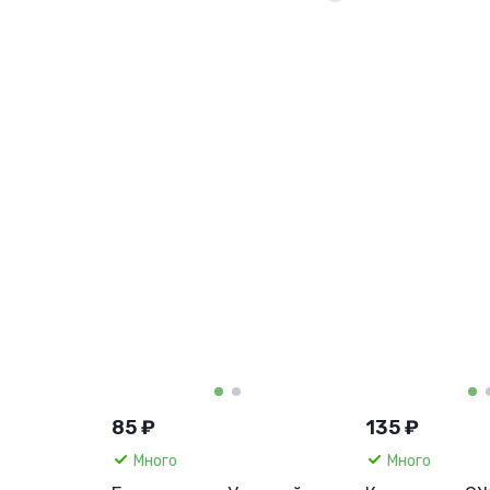
85 ₽
135 ₽
Много
Много