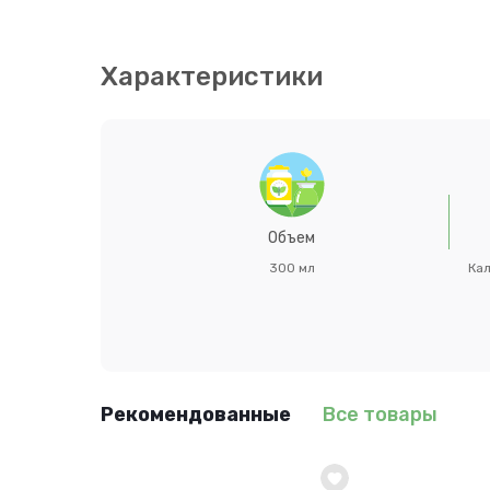
общепита, прачечных, бань, школ, фильтров в к
рынках и в магазинах, бассейнов, раздевалок.
Характеристики
Объем
300 мл
Кал
Рекомендованные
Все товары