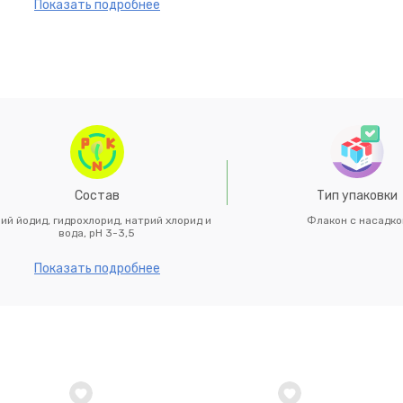
ондиционерах; помещений, складов, торговых и складских по
Показать подробнее
Состав
Тип упаковки
ий йодид, гидрохлорид, натрий хлорид и
Флакон с насадко
вода, рН 3-3,5
Показать подробнее