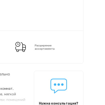
Расширение
ассортимента
ельно
 комнат,
в, мягкой
уви; помещений
Нужна консультация?