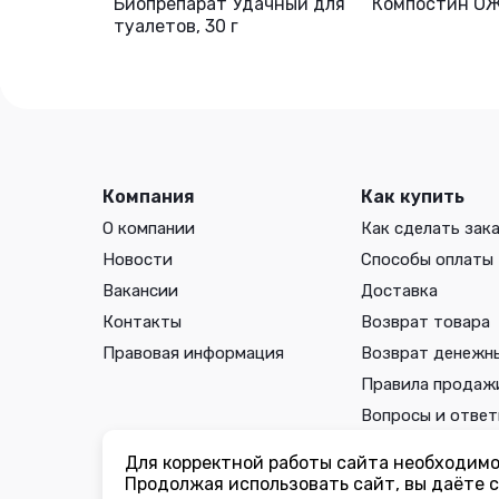
Биопрепарат Удачный для
Компостин ОЖ
туалетов, 30 г
Компания
Как купить
О компании
Как сделать зак
Новости
Способы оплаты
Вакансии
Доставка
Контакты
Возврат товара
Правовая информация
Возврат денежн
Правила продаж
Вопросы и отве
Для корректной работы сайта необходимо 
Вы принимаете условия
политики в отношении обработки 
Продолжая использовать сайт, вы даёте с
соглашения
каждый раз, когда оставляете свои данные в л
ogorodmarket.com.