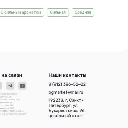
С сильным ароматом
Сильная
Средняя
 на связи
Наши контакты
8 (812) 386‒52‒22
ogmarket@mail.ru
ожения доставки
родавец ООО
192238, г. Санкт-
0212, 192071, Мг.
зенский, ул.
Петербург, ул.
3-Н , офис №1
зываются ООО
Бухарестская, 96,
212, 192071, г. Санкт-
, ул. Бухарестская, дом
цокольный этаж