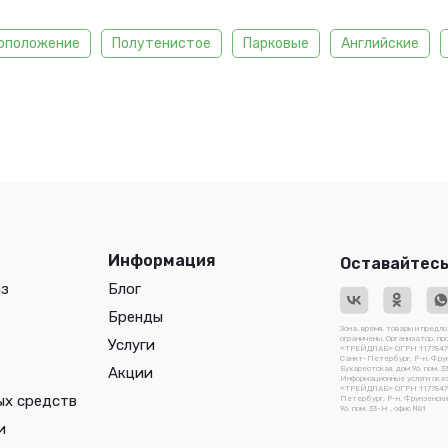
оположение
Полутенистое
Парковые
Английские
Информация
Оставайтесь
аз
Блог
Бренды
Зона, время, товары и предл
ограничены. Организатор, п
Услуги
«ТРЕЙДЛАБ» ОГРН 117784741
Санкт-Петербург, Р-н. Фрун
Акции
Бухарестская, дом 96, пом. 3
Информационные услуги ока
«ТРЕЙДЛАБ» ОГРН 1177847410
ых средств
Петербург, Р-н. Фрунзенский
96, пом. 33-Н , офис №1
и