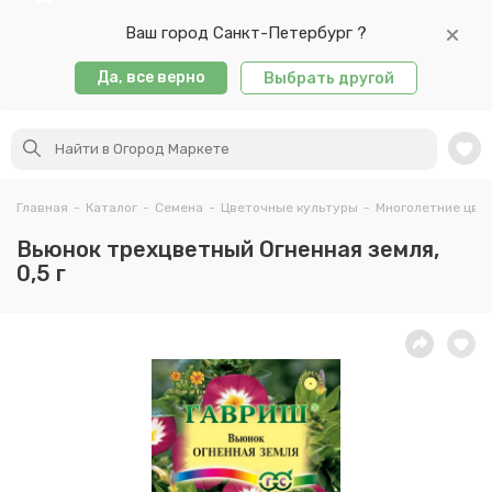
Ваш город Санкт-Петербург ?
Да, все верно
Выбрать другой
Главная
-
Каталог
-
Семена
-
Цветочные культуры
-
Многолетние цве
Вьюнок трехцветный Огненная земля,
0,5 г