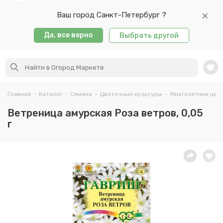
Ваш город Санкт-Петербург ?
Да, все верно
Выбрать другой
Главная
-
Каталог
-
Семена
-
Цветочные культуры
-
Многолетние цве
Ветреница амурская Роза ветров, 0,05
г