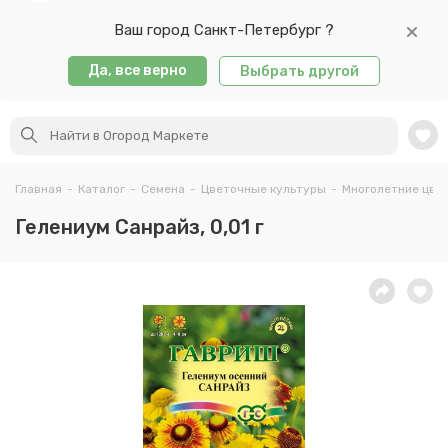
Ваш город Санкт-Петербург ?
Да, все верно
Выбрать другой
Главная
-
Каталог
-
Семена
-
Цветочные культуры
-
Многолетние цве
Гелениум Санрайз, 0,01 г