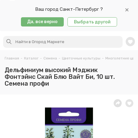
Ваш город Санкт-Петербург ?
Да, все верно
Выбрать другой
Главная
-
Каталог
-
Семена
-
Цветочные культуры
-
Многолетние цве
Дельфиниум высокий Мэджик
Фонтэйнс Скай Блю Вайт Би, 10 шт.
Семена профи