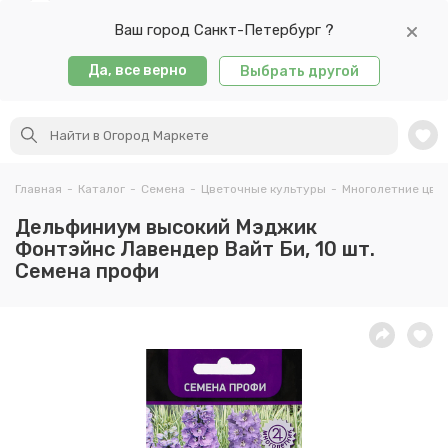
Ваш город Санкт-Петербург ?
Да, все верно
Выбрать другой
Главная
-
Каталог
-
Семена
-
Цветочные культуры
-
Многолетние цве
Дельфиниум высокий Мэджик
Фонтэйнс Лавендер Вайт Би, 10 шт.
Семена профи