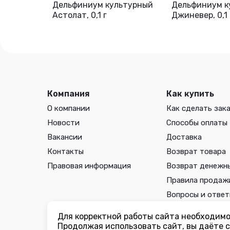
Дельфиниум культурный
Дельфиниум к
Астолат, 0,1 г
Джиневер, 0,1 
Компания
Как купить
О компании
Как сделать зак
Новости
Способы оплаты
Вакансии
Доставка
Контакты
Возврат товара
Правовая информация
Возврат денежн
Правила продаж
Вопросы и отве
Для корректной работы сайта необходимо 
Вы принимаете условия
политики в отношении обработки 
Продолжая использовать сайт, вы даёте с
соглашения
каждый раз, когда оставляете свои данные в л