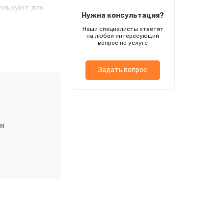
пользуют для
Нужна консультация?
остойкое и
Наши специалисты ответят
ах. Размножают
на любой интересующий
. Посев семян
вопрос по услуге
+10°C всходы
Задать вопрос
ия