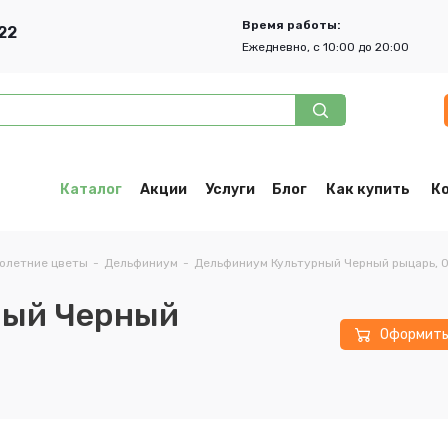
Время работы:
22
Ежедневно, с 10:00 до 20:00
Каталог
Акции
Услуги
Блог
Как купить
К
олетние цветы
-
Дельфиниум
-
Дельфиниум Культурный Черный рыцарь, 0
ный Черный
Оформит