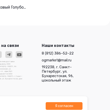
м
овый Голубое
г
 на связи
Наши контакты
8 (812) 386‒52‒22
ogmarket@mail.ru
ожения доставки
родавец ООО
192238, г. Санкт-
0212, 192071, Мг.
зенский, ул.
Петербург, ул.
3-Н , офис №1
зываются ООО
Бухарестская, 96,
212, 192071, г. Санкт-
, ул. Бухарестская, дом
цокольный этаж
Я согласен
О "Трейдлаб"
Разработано в