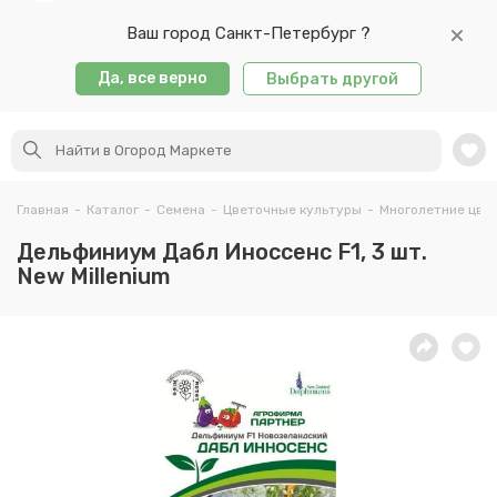
Ваш город Санкт-Петербург ?
Да, все верно
Выбрать другой
Главная
-
Каталог
-
Семена
-
Цветочные культуры
-
Многолетние цве
Дельфиниум Дабл Иноссенс F1, 3 шт.
New Millenium