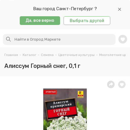
Ваш город Санкт-Петербург ?
Да, все верно
Выбрать другой
Главная
-
Каталог
-
Семена
-
Цветочные культуры
-
Многолетние цве
Алиссум Горный снег, 0,1 г