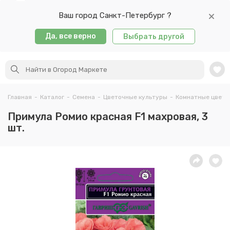
Ваш город Санкт-Петербург ?
Да, все верно
Выбрать другой
Главная
-
Каталог
-
Семена
-
Цветочные культуры
-
Комнатные цветы
Примула Ромио красная F1 махровая, 3
шт.