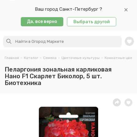
Ваш город Санкт-Петербург ?
Да, все верно
Выбрать другой
Главная
-
Каталог
-
Семена
-
Цветочные культуры
-
Комнатные цветы
Пеларгония зональная карликовая
Нано F1 Скарлет Биколор, 5 шт.
Биотехника