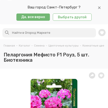
Ваш город Санкт-Петербург ?
Да, все верно
Выбрать другой
Главная
-
Каталог
-
Семена
-
Цветочные культуры
-
Комнатные цветы
Пеларгония Мефисто F1 Роуз, 5 шт.
Биотехника