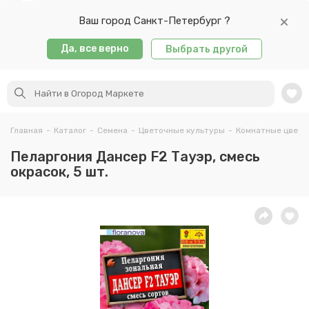
Ваш город Санкт-Петербург ?
Да, все верно
Выбрать другой
Главная
-
Каталог
-
Семена
-
Цветочные культуры
-
Комнатные цветы
Пеларгония Дансер F2 Тауэр, смесь
окрасок, 5 шт.